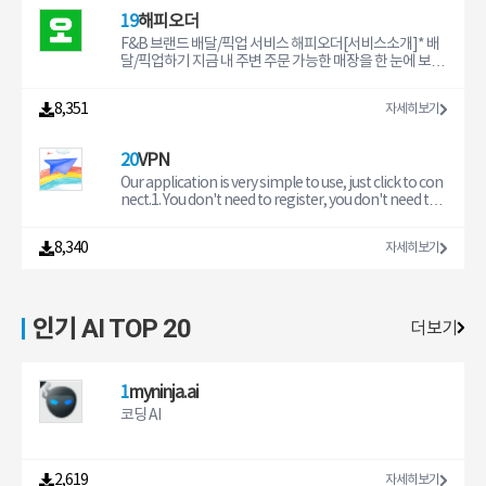
8시, 토요일 9시 ~ 13시)[선택 접근권한]∙ 문서폴더(저장공
리어 공사 기간 동안온 가족이 임시로 지낼 곳이 필요할 때
의 창의성을 마음껏 발휘하세요. 고화질 동영상을 쉽고 빠
19
간) : 인증서 및 앱 설정정보 저장∙ 바이오정보 : 지문인식, 얼
● 이사 기간월세, 전세, 매매, 아파트 청약 당첨으로이사를
르게 만들 수 있습니다. 파워디렉터는 제작 속도와 편집 편
굴인식 인증∙ 사진/카메라 : 신분증 촬영 및 영상통화, 인증
하는데 입주 날짜가 맞지 않을 때● 장기 출장타 지역 장기
의성이라는 두 마리 토끼를 모두 잡았습니다. 64비트 기기
F&B 브랜드 배달/픽업 서비스 해피오더[서비스소개]* 배
서 복사∙ 주소록 : 이체결과 문자 전송∙ 위치정보 : 위치기반
출장, 파견, 연수 기간 동안직원들 장기 숙박 숙소가 필요할
에 최적화되어 있어 편집이 더 부드럽고, 더 선명하며, 더 재
달/픽업하기 지금 내 주변 주문 가능한 매장을 한 눈에 보세
서비스 이용∙ 마이크/음성인식 : 음성인식 및 음성검색∙ 알
때● 한달살기 숙소서울, 경기, 인천, 제주, 부산, 강원에서특
미있습니다. 상상력을 마음껏 발휘해 언제 어디서나 멋진
요. 내 주소 기반의 브랜드 매장과 배달 제품들을 바로 볼 수
림 : 프로모션 등 알람서비스 이용∙ 신체활동 : 걸음 수 측정
색 있는 한 달 살기 숙소를 찾을 때 ● 자취방취업이나 학업
동영상을 바로바로 만들 수 있스니다.주요 기능:1. 최대 4K
있어요.* 예약하기 원하는 날짜에 미리 예약하세요. 미리 주
8,351
자세히보기
이용∙ 건강관리 서비스는 애플 건강앱(Healthkit)과 통합
때문에 자취방 구하기 전에잠깐 단기 임대로 살아보고 싶
해상도로 동영상 편집 및 제작*2. 동영상 속도 조절 기능으
문한 제품을 배달, 픽업으로 받아보세요.* 배달선물하기 배
하여 운동데이터를 사용하여 서비스를 제공합니
을 때● 병원 치료장기 통원 치료나 병 간호를 하기 위해병
로 멋진 패스트-슬로우 모션 비디오 제작3. 비디오 안정화
달로 선물 할 수 있어요. 결제는 주문자가 하고, 주소는 수신
원 근처에 임시 주거지가 필요할 때● 해외 입국한국에 입국
기능으로 떨리는 영상 보정4. 멋진 인트로 영상을 위한 애
자가 입력할 수 있어요.* 브랜드관 가장 힙한 브랜드의 신상
20
VPN
할 때 마다 거주할내 집처럼 편안한 곳이 필요할 때빈 방 공
니메이션 타이틀5. 목소리 변환 기능으로 재밌는 오디오 효
품은 뭐지? 브랜드별 신상품, 프로모션 소식을 가장 먼저 알
실 해결사, 삼삼엠투● 공실 최소화월세와 단기 임대를 함께
과 연출6. 크로마 키 기능으로 배경을 제거하고 다른 전경
수 있어요.* 해피포인트 하나로 OK 해피포인트로 결제는
Our application is very simple to use, just click to con
운영하여공실률을 효과적으로 낮춰보세요.● 높은 임대 수
과 합성7. 비디오 오버레이 및 혼합 모드로 이중 노출 효과
물론, 적립도 가능해요. 해피포인트 ONEPASS ID로 회원
nect.1. You don't need to register, you don't need to
익단기 임대는 일반 월세 임대보다임대료가 더 높게 책정
연출8. YouTube, 페이스북에 바로 업로드정교한 동영상
가입절차 없이 이용할 수 있어요.[고객센터] 1670-3131명
provide any information.2. Free server, we provide
되어요.● 편리한 온라인 계약계약부터 입주, 퇴실 안내까지
편집 툴:• 단 한 번의 터치로 동영상 자르기, 분할, 회전• 밝
절당일 제외 연중무휴, 운영시간 : 09:00~23:00[선택적 접
many free servers for you. Each line has a network d
8,340
자세히보기
비대면으로 편리하게 이용하세요.● 빠른 임대료 정산삼삼
기, 색상, 채도 등 영상값 정밀 조정• 드래그 앤 드롭으로 영
근 권한]위치: 주소 설정 시에 사용할 수 있습니다알림: 주
elay display. You can choose the line that is most suit
엠투가 직접 빠르고 안전하게 결제 대금을 정산해드려요.●
상 효과와 트랜지션 적용• 멀티 타임라인 사진 & 동영상 편
문 현황 알림, 광고 푸시 수신에 사용할 수 있습니다Face I
able for you.3. VIP server, we provide high-quality ser
수수료 절감부동산 중개료 대비 훨씬
집 기능으로 이미지와 비디오를 하나의 클립 속에 포함• 텍
D: 해피페이 바이오 인증 진행 시에 사용할 수 있습니다추
vers in different regions, using commercial dedicate
스트 또는 애니메이션 타이틀 추가 • 음성 편집기를 사용해
적 허용: 광고 서비스의 개인 맞춤 광고 참여 시에 사용할 수
d line direct connection, network more stable, faste
인기 AI TOP 20
모바일 기기에서 녹음된 목소리를 동영상에 추가• PiP 오
있습니다* 선택적 접근 권한은 해당 기능 이용시 동의를 받
r response speed, to meet your higher needs.4. We t
더보기
버레이 기능으로 동영상 및 이미지 콜라주 제작*• 수많은
고 있으며, 동의하지 않아도 해당 기능 외 서비스 이용이 가
ake your privacy and security very seriously, we will n
무료 템플릿, 효과, 필터, 배경 음악 및 사운드 효과 사용*지
능합니다
ot collect any information about you. This protects
원 가능 기기에서만 사용할 수 있습니다. 프리미엄 버전을
your privacy and security to the greatest extent.In ap
구독하시면 매월 업데이트되는 기능, 콘텐츠 팩을 무제한
p purchase:1. VIP server monthly payment, $4.992. VI
1
myninja.ai
사용하실 수 있습니다.프리미엄 구독 시 혜택:• 구독자만을
P server annual payment, $43.993. Remove ADs, $24.
코딩 AI
위한 프리미엄 콘텐츠(컬러 필터, 타이
99Privacy policy website: https://xiashinet.com/polic
y/Terms Of Use website: https://xiashinet.com/term
s/我们的VPN使用非常简单，点击连接连接即可使
用。1. 无须注册，无须提供任何信息。2. 免费线路，
2,619
자세히보기