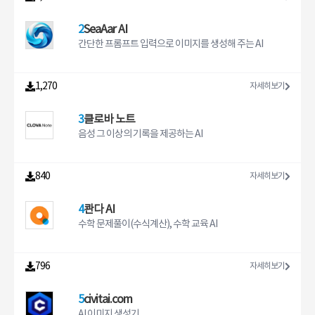
我们提供大量免费线路。您可以根据线路的延迟来选
择适合您的线路。3. VIP线路， 我们提供三网直连的
高质量商务VIP线路。网络更顺畅，宽带更稳定，响
2
SeaAar AI
应更迅速，能够满足您对网络的更高需求
간단한 프롬프트 입력으로 이미지를 생성해 주는 AI
1,270
자세히보기
3
클로바 노트
음성 그 이상의 기록을 제공하는 AI
840
자세히보기
4
콴다 AI
수학 문제풀이(수식계산), 수학 교육 AI
796
자세히보기
5
civitai.com
AI 이미지 생성기