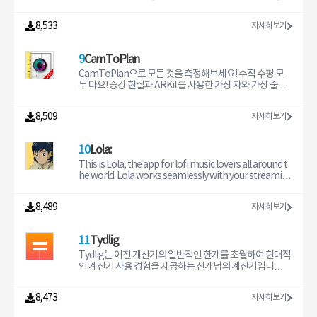
（iPhone에서는 2 개까지. iPad는 4 개까지.）- 목록 화면
your health data charts, average line graph and so
ere. Order your favorite pizza, hamburger and tacos.
클로바 앱에서 다양한 테마의 명령어를 확인해보세요.[시
등록 지점 목록을 아름 다운 그라데이션에서 볼 수 있습니
A complete app to make your day easier.DiDi offers
간과 상황에 맞는 음악 추천]- 이제 플레이리스트의 선곡을
8,533
자세히보기
다.- 가산점 수최대 5 개까지 점을 추가할 수 있습니다.※유
these services:DiDi Express: cheap and safe trip with
미리 확인할 수 있습니다.- 재생목록을 섞어서 재생하고 싶
료 버전 Fine ° Rise 는 무제한입니다.- App 내 구입광고를
a qualified driver.DiDi Economy: cheaper travel, but
다면 셔플 재생 버튼을 눌러보세요.[우리 아이를 위한 키즈
제거할
with the same quality as the DiDi Express.DiDi Taxi: r
탭]- 아이들이 좋아하는 동요, 동화, 재미난 키즈 스킬을 모
9
CamToPlan
equest a taxi by cell phone to travel more comforta
아놨어요.[말 한마디로 간편하게 음성 명령]- 날씨, 번역, 리
bly (available in some cities).DiDi Delivery: deliver or r
마인더, 검색 등 일상을 편리하게 해줄 기능을 ‘헤이 클로바’
CamToPlan으로 모든 것을 측정해보세요! 수직 수평 모
eceive your order, package or document cheaply.Di
한 마디로 간편하게 시작하세요.[스마트한 일상]- IoT 기기
두 다요! 증강 현실과 ARKit를 사용한 가상 자와 가상 줄자
Di Flex: you choose the price of your trip.DiDi Foo
의 동작을 예약하거나, 여러 기기를 한 번에 제어할 수 있습
를 사용해 길이, 거리, 표면적 등 모든 것을 측정하세요. 이
니다.- 내 명령어를 설정하여 말 한마디에 조명을 켜고, 음
제 레이저 측정기나 다른 모든 측정 도구보다도 더 쉽게 길
8,509
자세히보기
악을 듣고, 블라인드를 내리는 등 여러 동작을 한 번에 실행
이를 측정할 수 있습니다. 휴대폰이나 태블릿 동영상에서
해보세요.[즐거운 일상을 위한 시작]- 리마인더, 메모, 알
카메라를 사용해 3D로 측정 선을 그릴 수 있습니다. 도면을
람, 타이머를 확인할 수 있습니다. 그 밖에 학급 알림장, 캘
PNG 또는 DXF로 내보낼 수 있습니다. CamToPlan은 측
10
Lola:
린더 연동 등 다양한 세부 기능들이 준비되어 있습니다.네
정한 수치를 옮기는 AR 측정 앱입니다. 캠에서... 도면으로...
이버 클로바 고객센터:- 1833-5387 (평일 9시 ~ 18시 (주말
말이죠!개인적인 용도든 전문적 용도든 언제나 프로처럼
This is Lola, the app for lofi music lovers all around t
및 공휴일 휴무))- 네이버 고객센터: https://m.help.nave
측정해보세요. 가상 현실(VR)을 통해 바닥, 벽 크기, 창문,
he world. Lola works seamlessly with your streamin
r.com/support/service/main.nhn?serviceNo=17810
문, 집 전체 크기를 단 몇 초만에 측정하실 수 있습니다. 더
g music provider of choice to help you get in the zon
&lang=ko​ (* 이메일 접수 시 상품 고유번호 (S/N) 와 문의
이상 자나 줄자가 필요하지 않아요!모두를 위한 무한한 용
e, or to chill out after a long day.Lola is also a wellnes
8,489
자세히보기
하신 내용의 이미지 혹은 동영상을 첨부해 주시면 보다 신
도의 애플리케이션:- 개인적 용도: DIY를 사랑하는 분들을
s journaling app. Your sessions are automatically rec
속한 처리가 가능합니다.)개발자 연락처: - naver_market
위한 길이 측정 앱!- 부동산 전문가(부동산 중개업, 인테리
orded in the app, with a place for you to set goals th
@naver.com, 1833-5387- 경기도 성남시 분당구 정자일
어 디자이너 또는 인테리어 디자인 데코레이터, 건축가, 지
at Lola can help you achieve.The app is free. There is
11
Tydlig
로 95, NAVER 1784 (우)13561
형학자, 에너지 어드바이저 등): 주택, 아파트, 연립 주택 등
nothing to buy. All you need is an Apple Music or Spo
의 평면도를 만들 수 있도록 도와드립니다.- 건설 작업자가
tify account.FEATURES:- FOCUS: lo-fi music selected
Tydlig는 이전 계산기의 일반적인 한계를 초월하여 현대적
작업 시 빠르게 측정할 수 있도록 지원: 콘크리트 작업자, 타
by music experts to help you get into the zone, be it
인 계산기 사용 경험을 제공하는 신개념의 계산기입니다.
일 작업자, 카페트 작업자, 페인트칠 작업자, 건식벽체 작업
getting work done or studying for an exam- RELAX:
기능: 빠른 결과 반응, 편집 가능한 계산기 사용 기록, 연결
자, 미장이, 건축업자, 목수, 전기기사, 배관공, 슬레이트공...
slower BPM lo-fi music that’s selected to put you at e
된 숫자, 텍스트 주석, 자유형 캔버스, 숫자 드래그, 공유, 실
8,473
자세히보기
- 정원사, 조경사, 수영장 건축업자 및 관리업자, 채굴업자,
ase, to help you chill, nap, or sleep- UNIQUE: a new, u
시간 그래프화 등. 기능: * 빠른 결과 반응: 캔버스에서 어떤
토목업자, 인부: 실외에서도 작업할 수 있도록 도와드립니
nique selection of music every time, no matter how
숫자를 편집하면 모든 결과가 자동으로 갱신됩니다. 계산