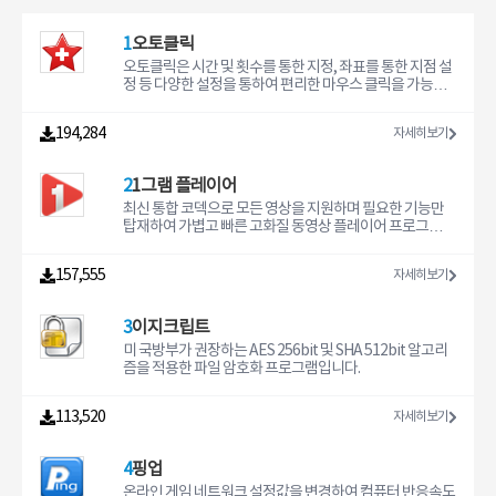
1
오토클릭
오토클릭은 시간 및 횟수를 통한 지정, 좌표를 통한 지점 설
정 등 다양한 설정을 통하여 편리한 마우스 클릭을 가능하
게 해주는 마우스 자동 실행 프로그램입니다. 2006년 버전
으로 멈춘 오토클릭 서비스를 국내 기업에서 한국환경에
194,284
자세히보기
맞게 업그레이드한 새로운 버전입니다.
2
1그램 플레이어
최신 통합 코덱으로 모든 영상을 지원하며 필요한 기능만
탑재하여 가볍고 빠른 고화질 동영상 플레이어 프로그램입
니다.
157,555
자세히보기
3
이지크립트
미 국방부가 권장하는 AES 256bit 및 SHA 512bit 알고리
즘을 적용한 파일 암호화 프로그램입니다.
113,520
자세히보기
4
핑업
온라인 게임 네트워크 설정값을 변경하여 컴퓨터 반응속도