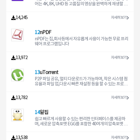
판매하는 것은 엄격히 금지하며 폰트 수정은 어느 경우에
어는 4K, 8K, UHD 등 고품질의 영상을 완벽하게 재생할 수
도 금지합니다.다른 소프트웨어와 번들하거나 판매할 수
있는 유일한 플레이어입니다.
없습니다.폰트 배포의 건소프트쉐어에서는 재배포가 허용
14,245
자세히보기
된 무료 폰트에 한정하여 배포하고 있습니다.본 페이지에
서 제공하는 폰트 사용 범위, 저작권 정보는 최신 정보가 아
닐 수 있습니다.폰트와 관련된 자세한 사항 및 상업적 사용
12
nPDF
에 대한 상세 정보는 개발자에 직접 문의하시길 바랍니다.
자동설치형 폰트(EXE)는 다운로드 후 해당 파일을 실행하
nPDF는 집,회사등에서 자유롭게 사용이 가능한 무료 프리
시면 자동 설치됩니다.Windows XP는 수동설치 폰트는 다
웨어 프로그램입니다
운로드 후 “시작버튼 > 제어판 > 모양 및 개인설정 > 글
꼴”에 다운로드 받은 폰트파일을 넣습니다.Windows 7에
13,972
자세히보기
서는 폰트파일을 더블클릭 또는 우클릭 후 설치 메뉴를 선
택합니다.TTF (True Type Font,)는 Window용 , OTF (O
pen Type Font)는 Mac용 폰트 입니다
13
uTorrent
P2P 파일 공유, 멀티 다운로드가 가능하며, 작은 시스템 점
유율과 파일 업,다운시 빠른 재설정 등을 할 수 있는 프로그
램입니다.
13,782
자세히보기
14
알집
쉽고 빠르게 사용할 수 있는 편리한 인터페이스를 제공하
며, 새로운 압축포맷 EGG를 포함한 40여개의 압축포맷 지
원, 다양한 부가기능을 제공하는 통합 압축 관리 프로그램
입니다.
13,538
자세히보기