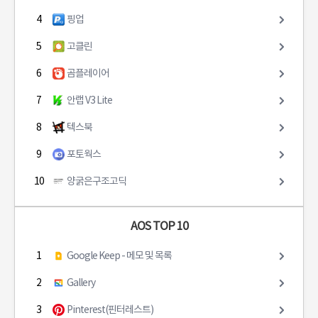
4
핑업
5
고클린
6
곰플레이어
7
안랩 V3 Lite
8
텍스북
9
포토웍스
10
양굵은구조고딕
AOS TOP 10
1
Google Keep - 메모 및 목록
2
Gallery
3
Pinterest(핀터레스트)