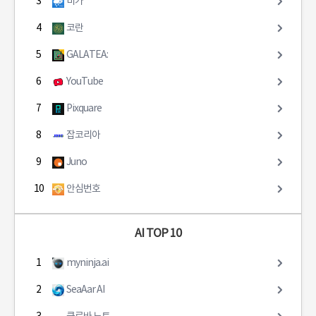
3
비가
4
코란
5
GALATEA:
6
YouTube
7
Pixquare
8
잡코리아
9
Juno
10
안심번호
AI TOP 10
1
myninja.ai
2
SeaAar AI