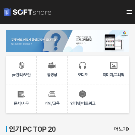
pc관리/보안
동영상
오디오
이미지/그래픽
문서/사무
개인/교육
인터넷/네트워크
인기 PC TOP 20
더보기