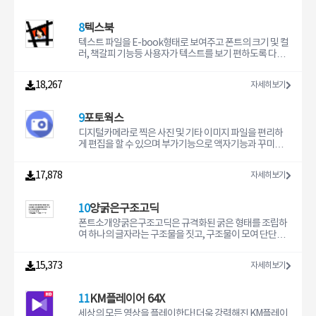
8
텍스북
텍스트 파일을 E-book형태로 보여주고 폰트의 크기 및 컬
러, 책갈피 기능등 사용자가 텍스트를 보기 편하도록 다양
한 기능을 갖춘 프로그램입니다.
18,267
자세히보기
9
포토웍스
디지털카메라로 찍은 사진 및 기타 이미지 파일을 편리하
게 편집을 할 수 있으며 부가기능으로 액자기능과 꾸미기
기능을 사용할 수 있는 프로그램 입니다.
17,878
자세히보기
10
양굵은구조고딕
폰트소개양굵은구조고딕은 규격화된 굵은 형태를 조립하
여 하나의 글자라는 구조물을 짓고, 구조물이 모여 단단하
게 잘만들어진 폰트입니다.사용범위디자인 시안용으로만
사용이 가능합니다.폰트가 설치된 컴퓨터와 연결된 모니터
15,373
자세히보기
로만 '디자인시안'의 범위 안에서 확인할 수 있으며, 이외의
어떤 형식의 전달도 허용되지 않습니다.모바일, 기업 사용
자 및 상업적인 용도나 기업 프로모션 목적으로 활용하는
11
KM플레이어 64X
것은 정식구매 또는 계약 이후 가능합니다.참고사항양요나
폰트는 모바일 기기의 설치를 허가 하지 않습니다.유료로
세상의 모든 영상을 플레이한다! 더욱 강력해진 KM플레이