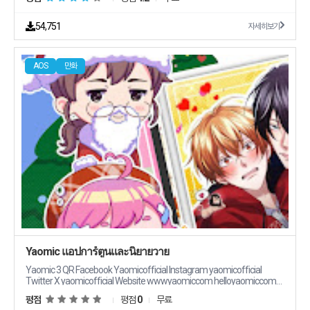
quot 버튼을 클릭하세요 아름다운 여성의 사진을 찍을 수 있습니다 quot저장
quot 버튼도 있습니다 AI 뷰티 앱으로 당신의 아름다운 여성을 만들어보세요
이 앱의 기술 이 앱은 Stable Diffusion 기술을 사용합니다 Stable Diffusion
54,751
자세히보기
은 텍스트 입력에 따라 사실적인 이미지를 생성하고 놀라운 이미지를 생성할 수
있는 자율적인 자유를 배양하며 수십억 명의 사람들이 단 몇 초 만에 멋진 예술
작품을 만들 수 있도록 지원하는 잠재적인 텍스트이미지 확산 모델입니다 순리
AOS
만화
에 맡기다 개발자 연락처 김영미 사북면 토둔길 64 춘천시 강원도 24200
South Korea 1851202452 2023용인처인1349 본인 직접 신고
Yaomic แอปการ์ตูนและนิยายวาย
Yaomic 3 QR Facebook Yaomicofficial Instagram yaomicofficial
Twitter X yaomicofficial Website wwwyaomiccom helloyaomiccom
supportyaomiccom YouTube yaomicofficial
평점
평점
0
무료