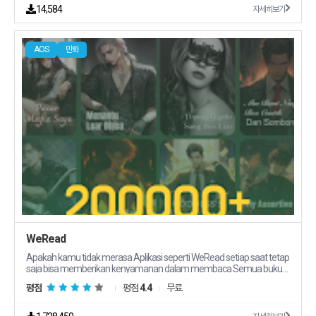
Arcstory는 고급 AI 알고리즘의 힘을 활용해 사용자의 입력을 기반으로 고품질
14,584
자세히보기
만화 스트립을 생성합니다 간단한 설명을 제공하면 AI가 그것을 시각적으로 매
력적인 만화로 바꾸는 모습을 지켜보세요 사용자 정의 가능한 캐릭터 다양한 캐
릭터 디자인 중에서 선택해 스토리에 맞는 독특하고 공감할 수 있는 캐릭터를 만
AOS
만화
들어 보세요 동적 패널 및 레이아웃 당사의 AI는 아름다운 아트워크를 만들 뿐만
아니라 원활한 스토리텔링 경험을 위해 동적 패널과 레이아웃을 배열합니다 각
패널은 스토리의 흐름과 영향력을 강화하도록 제작되었습니다 텍스트와 말풍
선 대화 내레이션 사운드 효과를 손쉽게 추가하세요 만화의 분위기와 스타일에
맞게 텍스트와 말풍선을 사용자 지정하세요 쉬운 공유 및 내보내기 여러분의 창
작물을 친구 가족 또는 소셜 미디어 팔로워와 공유하세요 인쇄나 디지털 공유에
적합한 고해상도로 만화 스트립을 내보내세요 커뮤니티 및 협업 만화에 열광하
는 활기찬 커뮤니티에 참여하세요 다른 창작자와 협업하고 여러분의 작품을 공
유하고 다른 사람들의 놀라운 창작물에서 영감을 얻으세요 정기 업데이트 저희
는 ArcStory를 지속적으로 개선하기 위해 노력하고 있습니다 새로운 기능 아트
스타일 콘텐츠가 정기적으로 업데이트되어 창작 여정을 새롭고 신나는 시간으
로 유지하세요 왜 Arcstory인가 사용자 친화적인 인터페이스 초보자와 숙련된
제작자 모두를 위해 설계된 직관적이고 사용하기 쉬운 인터페이스입니다 무한
한 창의성 ArcStory의 AI 기반 창의성을 통해 가능성은 무한합니다 가장 환상
적인 아이디어를 현실로 만들어 보세요 시간과 노력 절약 그림을 그리거나 디자
인하는 데 많은 시간을 들일 필요가 없습니다 ArcStory가 어려운 작업을 처리
하므로 귀하는 스토리텔링에 집중할 수 있습니다 영감과 재미 취미인 교육자 작
WeRead
가 및 만화를 좋아하는 모든 사람에게 완벽한 책입니다 Arcstory는 스토리텔링
을 재미있고 접근하기 쉽게 만들어줍니다 지금 Arcstory를 다운로드하고 창작
Apakah kamu tidak merasa Aplikasi seperti WeRead setiap saat tetap
을 시작하세요 Arcstory를 통해 자신의 스토리를 멋진 만화로 바꾸는 수천 명의
saja bisa memberikan kenyamanan dalam membaca Semua buku
사용자에 합류하세요 장대한 모험 가슴 따뜻한 이야기 유쾌한 개그를 만들 때
menarik hanya ada di WeRead Kami menyediakan novel asli dan juga
평점
평점
4.4
무료
Arcstory는 만화와 관련된 모든 것을 만드는 데 필요한 앱입니다 지금 다운로드
bonus koin emas membaca buku sama sekali tidak perlu
해서 AI 기반 만화 창작의 마법을 경험해보세요
menghabiskan uang Rekomendasi Menurut preferensi membaca
rekomendasi yang dipersonalisasi dan daftar buku berkualitas tinggi