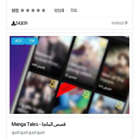
평점
평점
0
무료
54,839
자세히보기
AOS
만화
Manga Tales - قصص المانجا
quot quot quot quot