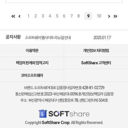
Because I Have an Adorable Daughter Now The Isekai Returnee is Too
OP for the Modern World Im the Only Monster Tamer in the World and
Was Mistaken for the Demon Lord The Villainess39 Butler Death Flag
Destroyer at Your Service And even more to be added in the future
1
2
3
4
5
6
7
8
9
10
SIMULPUB RELEASES Stay up to date with your favorite series
소프트쉐어 신규 소프트웨어 추가 안내
2025.01.17
straight from Japan soon after theyre published DISCOVER NEW
SERIES Isekai fantasy romance comedy drama anime tieins with our
소프트쉐어 서비스 이용 가이드 업데이트 안내
2025.01.17
expanding roster of original series from several genres you can say
공지사항
you read it here first SUPPORT CREATORS Manga UP is the official
소프트쉐어 웹사이트 리뉴얼 안내
2025.01.17
service run by the publisher SQUARE ENIX All contents on this app are
소프트쉐어 신규 소프트웨어 추가 안내
2025.01.17
protected under the law and profits are legally distributed to authors
Official Twitter account MangaUpGlobal WEB version
이용약관
개인정보 처리방침
https//globalmangaupcom NOTICE If images are not displaying
please try restarting your device Communication charges will be
책임의 한계외 법적고지
SoftShare 고객센터
incurred if you connect to 3G 4G and 5G networks Available series may
change without notice
코어소프트웨어
브랜드 소프트쉐어
대표 김동영
사업자번호 428-81-02729
통신판매업신고번호 2023-부산해운대-0096호
개인정보책임자 김동영
주소 : 부산광역시 해운대구 센텀중앙로 78, 센텀그린타워 504호
SoftShare Crop
Copyright
. All Rights Reserved.