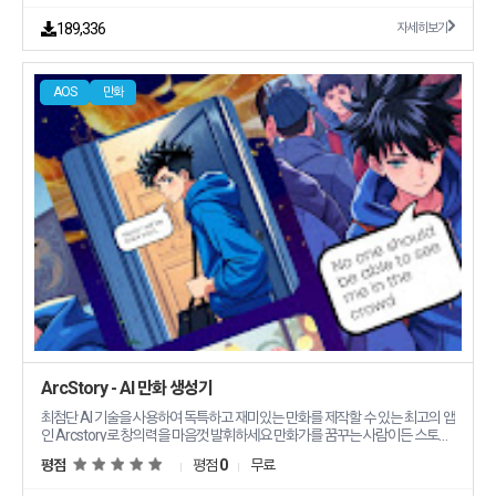
189,336
자세히보기
AOS
만화
ArcStory - AI 만화 생성기
최첨단 AI 기술을 사용하여 독특하고 재미있는 만화를 제작할 수 있는 최고의 앱
인 Arcstory로 창의력을 마음껏 발휘하세요 만화가를 꿈꾸는 사람이든 스토리
텔러든 아니면 그저 만화를 좋아하는 사람이든 Arcstory는 여러분의 아이디어
평점
평점
0
무료
를 현실로 구현하는 데 완벽한 도구입니다 그림 실력이 전혀 없어도 몇 분 만에
멋지고 전문가 수준의 만화를 만들어 보세요 주요 특징 AI가 생성한 만화