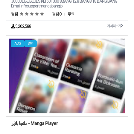
3000DL BE BLUES KEI 501000 8BANG 12 8 BANG8 18 BANG BANG
Email infosupportmangabangjp
평점
평점
0
무료
5,202,588
자세히보기
AOS
만화
مانجا بلاير - Manga Player