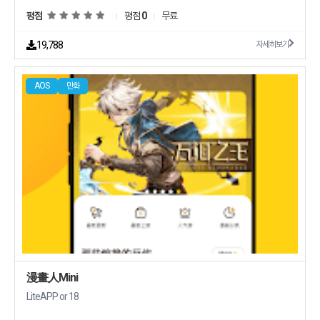
평점
평점
0
무료
19,788
자세히보기
AOS
만화
漫畫人Mini
LiteAPP or 18