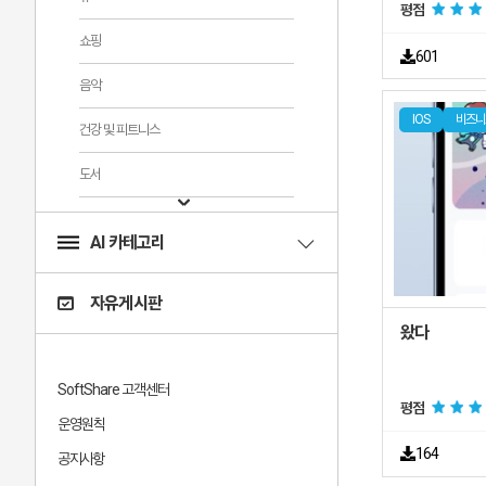
평점
쇼핑
601
음악
IOS
비즈니
건강 및 피트니스
도서
스포츠
AI 카테고리
의료
자유게시판
교육
라이프스타일
SoftShare 고객센터
어린이
평점
운영원칙
잡지 및 신문
164
공지사항
그래픽 및 디자인