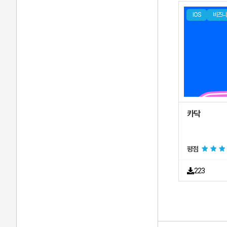
IOS
비즈니
비즈니스
엔터테인먼트
참고
금융
사진 및 비디오
카닥
여행
날씨
평점
생산성
223
유틸리티
소프
내비게이션
소프