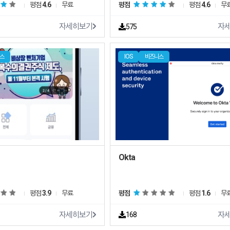
평점
4.6
무료
평점
평점
4.6
무
자세히보기
자
575
스
IOS
비즈니스
Okta
평점
3.9
무료
평점
평점
1.6
무
자세히보기
자
168