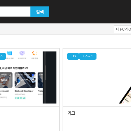
검색
스
IOS
비즈니스
기그