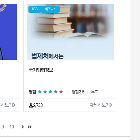
IOS
비즈니스
국가법령정보
평점
평점
3.5
무료
세히보기
자세히보기
2,733
9
10