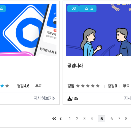
스
IOS
비즈니스
공임나라
평점
4.6
무료
평점
평점
0
무료
자세히보기
자
135
1
2
3
4
5
6
7
8
트쉐어 신규 소프트웨어 추가 안내
2025.01.17
트쉐어 서비스 이용 가이드 업데이트 안내
2025.01.17