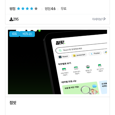
평점
평점
4.6
무료
295
자세히보기
IOS
비즈니스
점핏