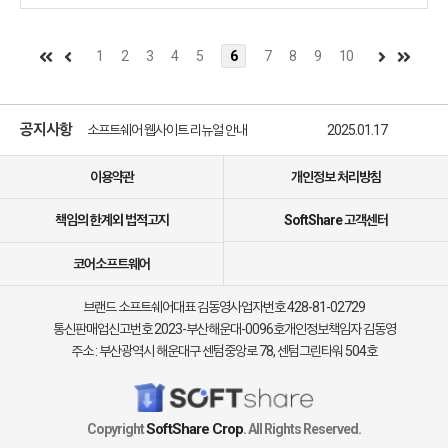
1
2
3
4
5
6
7
8
9
10
소프트쉐어 신규 소프트웨어 추가 안내
2025.01.17
소프트쉐어 서비스 이용 가이드 업데이트 안내
2025.01.17
공지사항
소프트쉐어 웹사이트 리뉴얼 안내
2025.01.17
소프트쉐어 신규 소프트웨어 추가 안내
2025.01.17
이용약관
개인정보 처리방침
책임의 한계외 법적고지
SoftShare 고객센터
코어소프트웨어
브랜드 소프트쉐어
대표 김동영
사업자번호 428-81-02729
통신판매업신고번호 2023-부산해운대-0096호
개인정보책임자 김동영
주소 : 부산광역시 해운대구 센텀중앙로 78, 센텀그린타워 504호
SoftShare Crop
Copyright
. All Rights Reserved.