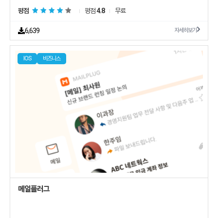
평점
평점
4.8
무료
6,639
자세히보기
IOS
비즈니스
메일플러그