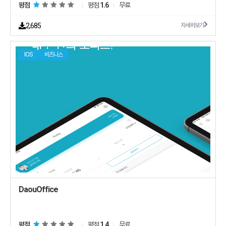
평점
평점
1.6
무료
2,685
자세히보기
IOS
비즈니스
DaouOffice
평점
평점
1.4
무료