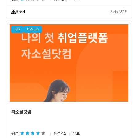
3,544
자세히보기
IOS
비즈니스
자소설닷컴
평점
평점
4.5
무료