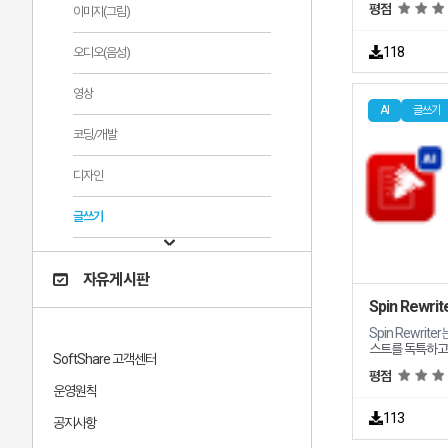
평점
이미지(그림)
은 다음과 같습니다 AI 기반 콘텐츠 AI를 활
츠 아이디어를 
포괄적인 콘텐츠 
118
오디오(음성)
채팅 통합 스마트 채팅 기능은 실시간 피드백 질의 응답
및 의미 있는 콘
영상
을 사용합니다 사용자 정의 스타일 생성기 유명 작가 코
미디언 정치인을
AI
글쓰기
서 다양한 스타
코딩/개발
디자인
글쓰기
카피라이팅
자유게시판
채팅/챗봇
Spin Rewrit
Spin Rewriter
교육
스트를 독특하고
SoftShare 고객센터
구입니다
Spin Rewriter의 주요 기능 및 특징은 다음과
평점
같습니다 고급 AI 기능 AI 기반 접근 방식은 사람의 글을
업무보조
운영원칙
반영하는 콘텐츠를 보장합니다 E
은 다시 작성된
113
공지사항
맞게 만들 수 있도록 보장
페이스 간단한 3단계 프로세스를 통해 사용자는 콘텐츠