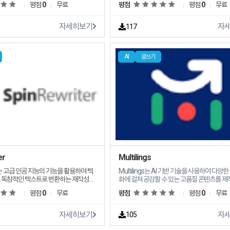
평점
0
무료
평점
평점
0
무료
용하여 콘텐
대량 생성할 수 있어 시간을 절약하고 SEO에
촉발하고 정밀 편집으로 텍스트를 다듬고
텐츠를 생성할 수 있습니다
클러스터를 손쉽게 생성합니다 스마트
자세히보기
자
117
텐츠 프롬프트 생성을 위해 GPT4 기술
 모방하여 창의성과 다양성을 향상하면
AI
글쓰기
일로 생성할 수 있습니다
er
Multilings
는
고급 인공 지능의 기능을 활용하여 텍
Multilings는 AI 기반 기술을 사용하여 다양한 언어와 문
 독창적인 텍스트로 변환하는 재작성 도
화에 걸쳐 공감할 수 있는 고품질 콘텐츠를 제
는 원활한 솔루션을 사용자에게 제공합니다 블로그 게시
평점
0
무료
평점
평점
0
무료
물 웹사이트 사본 심지어 제품 설명까지 번역
NL Spinning 이 기능
경우 Multilings는 귀하의 메시지를 효과적
 콘텐츠가 원래 의미를 유지하여 상황에
는 데 도움이 되는 도구를 제공합니다 Multilings의 주요
자세히보기
자
105
합니다 사용자 친화적인 인터
기능 및 특징은 다음과 같습니다 AI 기반 콘텐츠 생성 기
사 SEO 메타 제목 제품 설명 심지어 이메일을