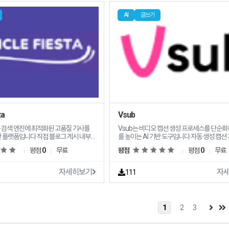
수 있습니다
에 따라 콘텐츠를 생성 재작성 또는 편집할 수
신경 언어 번역 Multilings는 75개 이상의 언어에 대한
AI
글쓰기
번역을 지원하여 번역이 신경 및 인간과 유사
여 번역된 콘텐츠의 맥락이 유지되고 독자가 
할 수 있습니다 표절 검사기 Multilings는 QueText Tur
nitin Grammarly와 같은 경쟁업체에 비해 
빠르고 안정적인 표절 검사기를 제공합니다 인용 생성기
콘텐츠에 대한 외부 기여에 의존하는 사람들을 
tilings는 편리한 인용 생성기 도구를 제공합
ta
Vsub
esta는 검색 엔진에 최적화된 고품질 기사를
Vsub는 비디오 캡션 생성 프로세스를 단순화
니다 직접 블로그 게시 내부
를 높이는 AI 기반 도구입니다 자동 생성 캡션 기능을 사
 이미지 메타 설명 작성과 같은 기능을
용하면 사용자는 수동 캡션 없이도 비디오를
평점
0
무료
평점
평점
0
무료
쉽게 변환할 수 있습니다 Vsub의 주요 기능 및 특징은
다음과 같습니다
자동 생성된 캡션
최첨단 기
다 블로그 직접 게시 기사
하여 비디오를 텍스트로 쉽게 변환합니다
자동
자세히보기
자
111
는 게시된 게시물로 블로그에 직접 게시
트 키워드
비디오 콘텐츠의 핵심 포인트를 강
청자 참여를 향상시킵니다
트렌디한 템플릿
V
강화합니다 반복 방지 콘텐츠에
만든 비디오 콘텐츠에 사용하기 쉬운 스타일
없도록 보장합니다
다
애니메이션 이모티콘 통합
원클릭 애니메이
1
2
3
트쉐어 신규 소프트웨어 추가 안내
2025.01.17
콘 추가로 캡션 작성을 단순화합니다
트쉐어 서비스 이용 가이드 업데이트 안내
2025.01.17