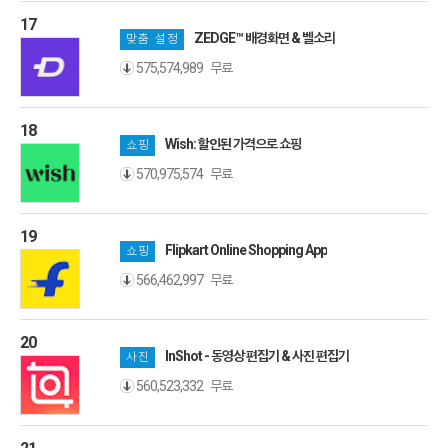
17
ZEDGE™ 배경화면 & 벨소리
맞춤 설정
무료
575,574,989
18
Wish: 할인된 가격으로 쇼핑
쇼핑
무료
570,975,574
19
Flipkart Online Shopping App
쇼핑
무료
566,462,997
20
InShot - 동영상 편집기 & 사진 편집기
사진
무료
560,523,332