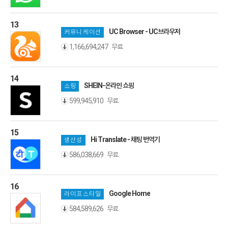
13
UC Browser - UC브라우저
커뮤니케이션
무료
1,166,694,247
14
SHEIN-온라인 쇼핑
쇼핑
무료
599,945,910
15
Hi Translate - 채팅 번역기
생산성
무료
586,038,669
16
Google Home
라이프스타일
무료
584,589,626