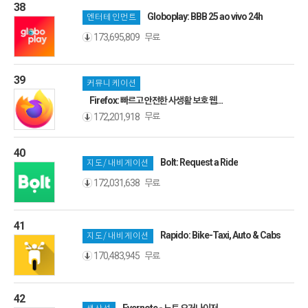
38
Globoplay: BBB 25 ao vivo 24h
엔터테인먼트
무료
173,695,809
39
커뮤니케이션
Firefox: 빠르고 안전한 사생활 보호 웹
브라우저
무료
172,201,918
40
Bolt: Request a Ride
지도/내비게이션
무료
172,031,638
41
Rapido: Bike-Taxi, Auto & Cabs
지도/내비게이션
무료
170,483,945
42