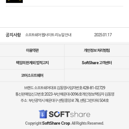
소프트쉐어 신규 소프트웨어 추가 안내
2025.01.17
소프트쉐어 서비스 이용 가이드 업데이트 안내
2025.01.17
공지사항
소프트쉐어 웹사이트 리뉴얼 안내
2025.01.17
소프트쉐어 신규 소프트웨어 추가 안내
2025.01.17
이용약관
개인정보 처리방침
책임의 한계외 법적고지
SoftShare 고객센터
코어소프트웨어
브랜드 소프트쉐어
대표 김동영
사업자번호 428-81-02729
통신판매업신고번호 2023-부산해운대-0096호
개인정보책임자 김동영
주소 : 부산광역시 해운대구 센텀중앙로 78, 센텀그린타워 504호
SoftShare Crop
Copyright
. All Rights Reserved.