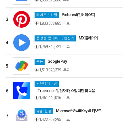
1,858,579,606
Pinterest(핀터레스트)
라이프스타일
3
무료
1,833,538,885
MX 플레이어
동영상 플레이어/편집기
4
무료
1,759,349,721
Google Pay
금융
5
무료
1,513,023,379
커뮤니케이션
6
Truecaller: 발신자 ID, 스팸 차단 및 녹음
무료
1,461,440,016
Microsoft SwiftKey AI 키보드
맞춤 설정
7
무료
1,422,269,295