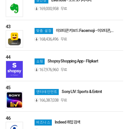
Evernote - 노트 오거나이저
생산성
무료
169,000,958
43
이모티콘 키보드 Facemoji - 이모티콘,
맞춤 설정
키보드
무료
168,436,496
44
Shopsy Shopping App - Flipkart
쇼핑
무료
167,976,960
45
Sony LIV: Sports & Entmt
엔터테인먼트
무료
166,387,038
46
Indeed 취업 검색
비즈니스