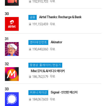
무료
192,910,703
30
Airtel Thanks: Recharge & Bank
금융
무료
191,153,459
31
Akinator
엔터테인먼트
무료
190,440,060
32
동영상 플레이어/편집기
Mivi:뮤직 & AI 비디오 메이커
무료
186,762,579
33
Signal - 안전한 메신저
커뮤니케이션
무료
184,067,603