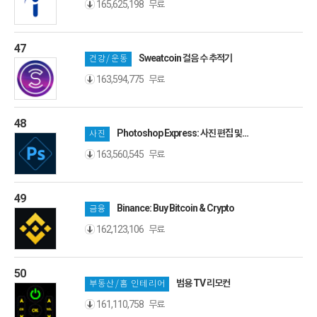
무료
165,625,198
47
Sweatcoin 걸음 수 추적기
건강/운동
무료
163,594,775
48
Photoshop Express: 사진 편집 및
사진
콜라주
무료
163,560,545
49
Binance: Buy Bitcoin & Crypto
금융
무료
162,123,106
50
범용 TV 리모컨
부동산/홈 인테리어
무료
161,110,758