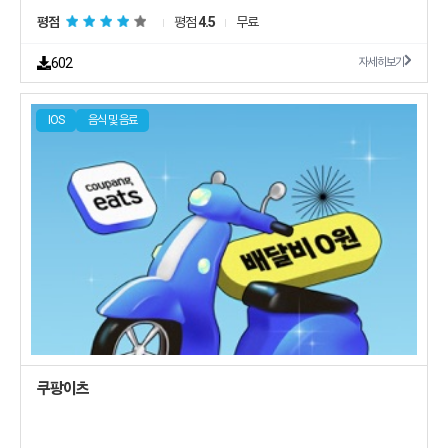
평점
평점
4.5
무료
602
자세히보기
IOS
음식 및 음료
쿠팡이츠