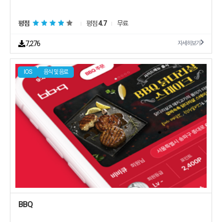
평점
평점
4.7
무료
7,276
자세히보기
IOS
음식 및 음료
BBQ