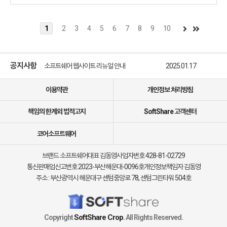
1
2
3
4
5
6
7
8
9
10
소프트쉐어 신규 소프트웨어 추가 안내
2025.01.17
소프트쉐어 서비스 이용 가이드 업데이트 안내
2025.01.17
공지사항
소프트쉐어 웹사이트 리뉴얼 안내
2025.01.17
소프트쉐어 신규 소프트웨어 추가 안내
2025.01.17
이용약관
개인정보 처리방침
책임의 한계외 법적고지
SoftShare 고객센터
코어소프트웨어
브랜드 소프트쉐어
대표 김동영
사업자번호 428-81-02729
통신판매업신고번호 2023-부산해운대-0096호
개인정보책임자 김동영
주소 : 부산광역시 해운대구 센텀중앙로 78, 센텀그린타워 504호
SoftShare Crop
Copyright
. All Rights Reserved.