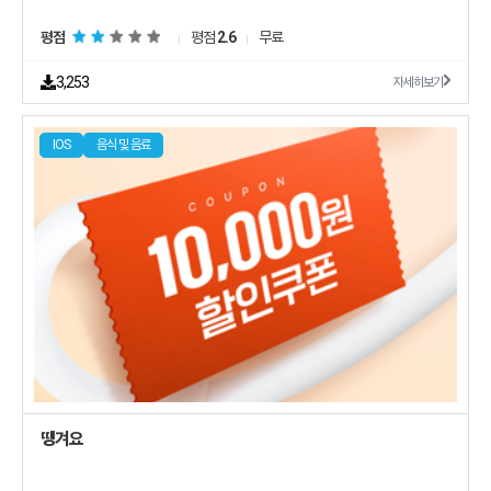
평점
평점
2.6
무료
3,253
자세히보기
IOS
음식 및 음료