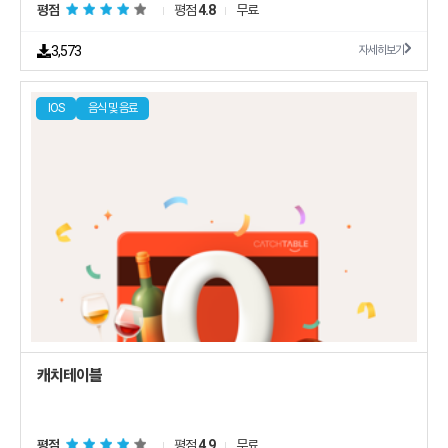
평점
평점
4.8
무료
3,573
자세히보기
IOS
음식 및 음료
평점
평점
4.9
무료