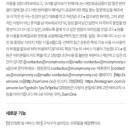
려몽을 성장시켜보세요그, 그녀를 알아보기 위해 떠나는 대장정궁금증이 참 많은 반려
몽이 함께 합니다.어떤 반려몽이 깨어날지 궁금하다면 매일 묻는 질문에 답을 해주세
요.이 작은 친구는 진심이 담긴 대화를 먹고 자란답니다.● 겉으로만 화려한, 그저 표면
적인 사랑이 아닌 흔적을 남겨보세요1년 뒤, 정성 들여 남긴 답변이 차곡차곡 쌓였을 땐
몇 번이고 다시 읽고 싶은, 오래도록 곁에 두고 싶은 썸원이 되어있을 것입니다.● 원활
한 사용을 위해 필요한 권한을 요청해요[선택적 접근 권한]- 알림: 푸시 메시지 수신- 사
진 및 동영상: 이미지 저장 시 필요[참고]- 선택적 접근 권한은 특정 기능 사용 시 사용자
의 허용을 필요로 하며 허용하지 않더라도 특정 기능 외 서비스 이용이 가능합니다.● 썸
원은 여러분들의 피드백을 먹고 성장합니다!사용 중 불편한 부분이나 제안하고 싶은 의
견이 있다면 ([contactus@monymony.co](mailto:contactus@monymony.c
o))으로 문의하세요.- 썸원문의:contactus@monymony.co-제휴문의: [contact
us@monymony.co](mailto:contactus@monymony.co)-홈페이지 : [http://s
umone.co](http://sumone.co/)-인스타그램(SNS) : https://instagram.com/s
umone.luv?igshid=1pv7x9prbu125썸원은 사랑의 본질에 대해 고민하며오직 사
랑을 이야기합니다.하나로 이어진 우리, SumOne
새로운 기능
[앱 안정화 및 서비스 개선] 구석구석 숨어있는 오류들을 해결했어요.