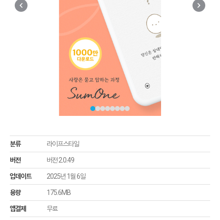
분류
라이프스타일
버전
버전 2.0.49
업데이트
2025년 1월 6일
용량
175.6MB
앱결제
무료