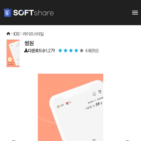
IOS
라이프스타일
썸원
다운로드수
1,279
4.8
(0명)