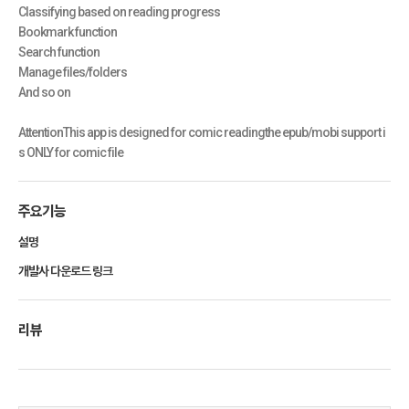
Classifying based on reading progress
Bookmark function
Search function
Manage files/folders
And so on
AttentionThis app is designed for comic readingthe epub/mobi support i
s ONLY for comic file
주요기능
설명
개발사 다운로드 링크
리뷰