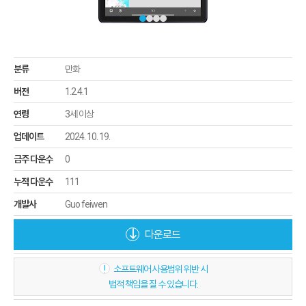
분류
만화
버전
1.2.4.1
연령
3세 이상
업데이트
2024. 10. 19.
금주 다운수
0
누적 다운수
111
개발사
Guo feiwen
다운로드
!
소프트웨어 사용범위 위반 시
법적 책임을 질 수 있습니다.