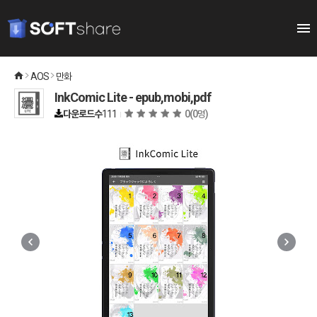
AOS
만화
InkComic Lite - epub,mobi,pdf
다운로드수
111
0
(0명)