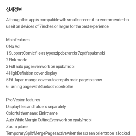
상세정보
Although this app is compatible with small screens it is recommended to
use it on devices of 7 inches or larger for the best experience
Main features
0 No Ad
1 Support Comic file as typeszipcbzrarcbr7zpdfepubmobi
2 EInk mode
3 Full auto pageEven work on epub/mobi
4 HighDefinition cover display
5 Fit Japan manga coverauto crop its main page to show
6 Turning page with Bluetooth controller
Pro Vesion features
Display files and folders separately
Colorful themeand Eink theme
Auto White Margin CuttingEven work on epub/mobi
Zoom piture
TemporarySplit/MergePagesactive when the screen orientation is locked