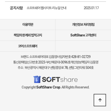
소프트쉐어 서비스 이용 가이드 업데이트 안내
2025.01.17
공지사항
소프트쉐어 웹사이트 리뉴얼 안내
2025.01.17
소프트쉐어 신규 소프트웨어 추가 안내
2025.01.17
이용약관
개인정보 처리방침
책임의 한계외 법적고지
SoftShare 고객센터
코어소프트웨어
브랜드 소프트쉐어
대표 김동영
사업자번호 428-81-02729
통신판매업신고번호 2023-부산해운대-0096호
개인정보책임자 김동영
주소 : 부산광역시 해운대구 센텀중앙로 78, 센텀그린타워 504호
SoftShare Crop
Copyright
. All Rights Reserved.