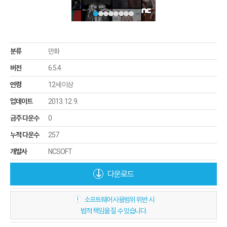
분류
만화
버전
6.5.4
연령
12세 이상
업데이트
2013. 12. 9.
금주 다운수
0
누적 다운수
257
개발사
NCSOFT
다운로드
!
소프트웨어 사용범위 위반 시
법적 책임을 질 수 있습니다.