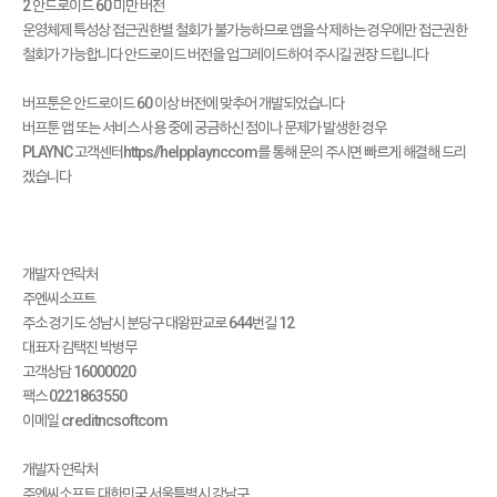
2 안드로이드 60 미만 버전
운영체제 특성상 접근권한별 철회가 불가능하므로 앱을 삭제하는 경우에만 접근권한
철회가 가능합니다 안드로이드 버전을 업그레이드하여 주시길 권장 드립니다
버프툰은 안드로이드 60 이상 버전에 맞추어 개발되었습니다
버프툰 앱 또는 서비스 사용 중에 궁금하신 점이나 문제가 발생한 경우
PLAYNC 고객센터https//helpplaynccom를 통해 문의 주시면 빠르게 해결해 드리
겠습니다
개발자 연락처
주엔씨소프트
주소 경기도 성남시 분당구 대왕판교로 644번길 12
대표자 김택진 박병무
고객상담 16000020
팩스 0221863550
이메일 creditncsoftcom
개발자 연락처
주엔씨소프트 대한민국 서울특별시 강남구