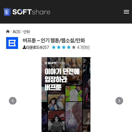
AOS
만화
버프툰 – 인기 웹툰/웹소설/만화
다운로드수
257
4.7
(0명)