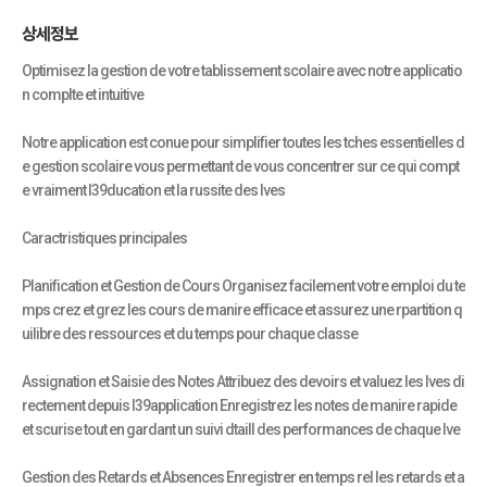
상세정보
Optimisez la gestion de votre tablissement scolaire avec notre applicatio
n complte et intuitive
Notre application est conue pour simplifier toutes les tches essentielles d
e gestion scolaire vous permettant de vous concentrer sur ce qui compt
e vraiment l39ducation et la russite des lves
Caractristiques principales
Planification et Gestion de Cours Organisez facilement votre emploi du te
mps crez et grez les cours de manire efficace et assurez une rpartition q
uilibre des ressources et du temps pour chaque classe
Assignation et Saisie des Notes Attribuez des devoirs et valuez les lves di
rectement depuis l39application Enregistrez les notes de manire rapide
et scurise tout en gardant un suivi dtaill des performances de chaque lve
Gestion des Retards et Absences Enregistrer en temps rel les retards et a