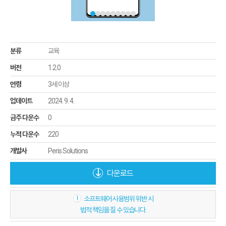
분류
교육
버전
1.2.0
연령
3세 이상
업데이트
2024. 9. 4.
금주 다운수
0
누적 다운수
220
개발사
Peris Solutions
다운로드
!
소프트웨어 사용범위 위반 시
법적 책임을 질 수 있습니다.