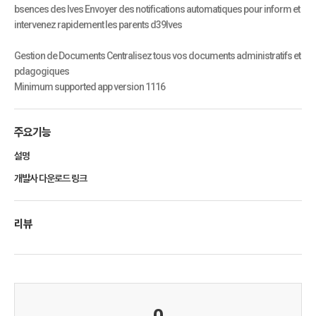
bsences des lves Envoyer des notifications automatiques pour inform et
intervenez rapidement les parents d39lves
Gestion de Documents Centralisez tous vos documents administratifs et
pdagogiques
Minimum supported app version 1116
주요기능
설명
개발사 다운로드 링크
리뷰